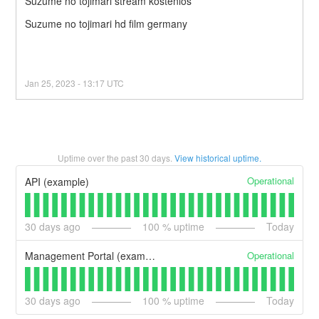
Suzume no tojimari stream kostenlos
Suzume no tojimari hd film germany
Jan
25
,
2023
-
13:17
UTC
Uptime over the past
30
days.
View historical uptime.
Operational
API (example)
30
days ago
100
% uptime
Today
Operational
Management Portal (example)
30
days ago
100
% uptime
Today